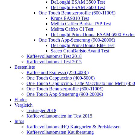
DeLonghi ESAM 3500 Test
DeLonghi ESAM 3600 Test
One Touch Benutzerprofile (600-1100€)
Krups EA9010 Test
Melitta Caffeo Barista TSP Test
Melitta Caffeo CI Test
DeLonghi PrimaDonna ESAM 6900 Exclusi
One Touch App-Steuerung (900-2000€)
DeLonghi PrimaDonna Elite Test
Saeco GranBaristo Avanti Test
Kaffeevollautomat Test 2018
Kaffeevollautomat Test 2015
Bestenliste
Kaffee und Espresso (250-400€)
One Touch Cappuccino (400-500€)
One Touch Cappuccino, Latte Macchiato und Mehr (45
One Touch Benutzerprofile (600-1100€)
One Touch App-Steuerung (900-2000€)
Finder
Vergleich
Testsieger 2018
Kaffeevollautomaten im Test 2015
Infos
KaffeevollautomatHQ Kategorien & Preisklassen
Kaffeevollautomaten Kaufberatung