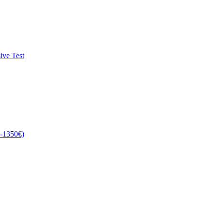
ve Test
0-1350€)