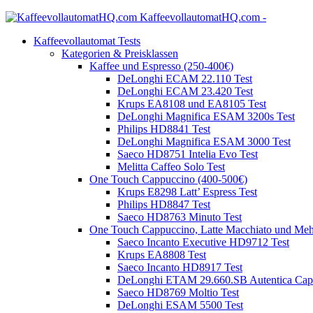
KaffeevollautomatHQ.com -
Kaffeevollautomat Tests
Kategorien & Preisklassen
Kaffee und Espresso (250-400€)
DeLonghi ECAM 22.110 Test
DeLonghi ECAM 23.420 Test
Krups EA8108 und EA8105 Test
DeLonghi Magnifica ESAM 3200s Test
Philips HD8841 Test
DeLonghi Magnifica ESAM 3000 Test
Saeco HD8751 Intelia Evo Test
Melitta Caffeo Solo Test
One Touch Cappuccino (400-500€)
Krups E8298 Latt’ Espress Test
Philips HD8847 Test
Saeco HD8763 Minuto Test
One Touch Cappuccino, Latte Macchiato und Meh
Saeco Incanto Executive HD9712 Test
Krups EA8808 Test
Saeco Incanto HD8917 Test
DeLonghi ETAM 29.660.SB Autentica Capp
Saeco HD8769 Moltio Test
DeLonghi ESAM 5500 Test