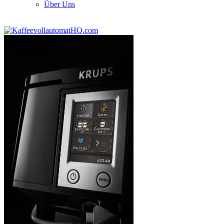
Über Uns
Resources
http://weneedporn.online/
desi girl delhi. Resources
jachub