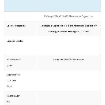
DeLonghi ETAM 29.660.SB Autentica Cappuccino
Unser Testergebnis
Testsieger 2 Cappuccino & Latte Macchiato Liebhaber /
Stiftung Warentest Testsieger 1 - 12/2014
Digitales Display
Milchschaum-
Latte Crema Milchschaumsystem
system
Cappuccino &
Latte One
Touch
Milchbehälter
inkl.