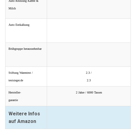
Auto Reiniung Kaffee &
Milch
Auto Entkalkung
Brühgruppe herausnehmbar
Stiftung Warentest /
2.3 /
testsieger.de
2.3
Hersteller-
2 Jahre / 6000 Tassen
garantie
Weitere Infos
auf Amazon