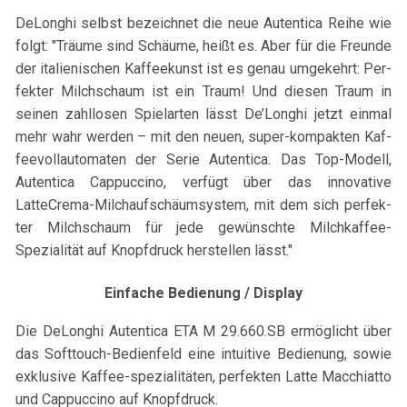
DeLonghi selbst bezeichnet die neue Autentica Reihe wie
folgt: "Träume sind Schäume, heißt es. Aber für die Fre­unde
der ital­ienis­chen Kaf­feekunst ist es genau umgekehrt: Per­
fek­ter Milch­schaum ist ein Traum! Und diesen Traum in
seinen zahllosen Spielarten lässt De’Longhi jetzt ein­mal
mehr wahr wer­den – mit den neuen, super-kompakten Kaf­
feevol­lau­to­maten der Serie Aut­en­tica. Das Top-Modell,
Aut­en­tica Cap­puc­cino, ver­fügt über das inno­v­a­tive
LatteCrema-Milchaufschäumsystem, mit dem sich per­fek­
ter Milch­schaum für jede gewün­schte Milchkaffee-
Spezialität auf Knopf­druck her­stellen lässt."​
Einfache Bedienung / Display
Die DeLonghi Autentica ETA M 29.660.SB ermöglicht über
das Softtouch-Bedienfeld eine intuitive Bedienung, sowie
exklusive Kaffee-spezialitäten, perfekten Latte Macchiatto
und Cappuccino auf Knopfdruck.