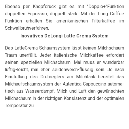
Ebenso per Knopfdruck gibt es mit "Doppio+"Funktion
doppelten Espresso, doppelt stark. Mit der Long Coffee
Funktion erhalten Sie amerikanischen Filterkaffee im
Schwallbrühverfahren.
Inovatives DeLongi Latte Crema System
Das LatteCrema Schaumsystem lässt keinen Milchschaum
Traum unerfüllt. Jeder ital­ienis­che Milchkaf­fee erfordert
seinen speziellen Milch­schaum. Mal muss er wun­der­bar
luftig-leicht, mal eher seidenweich-flüssig sein. Je nach
Ein­stel­lung des Drehre­glers am Milch­tank bere­itet das
Milchauf­schäum­sys­tem der Aut­en­tica Cap­puc­cino automa­
tisch aus Wasser­dampf, Milch und Luft den gewün­schten
Milch­schaum in der richti­gen Kon­sis­tenz und der opti­malen
Tem­per­atur zu.