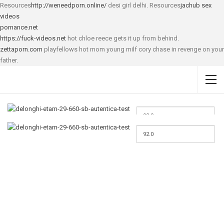
Resources
http://weneedporn.online/
desi girl delhi. Resources
jachub
sex
videos
pornance.net
https://fuck-videos.net
hot chloe reece gets it up from behind.
zettaporn.com
playfellows hot mom young milf cory chase in revenge on your
father.