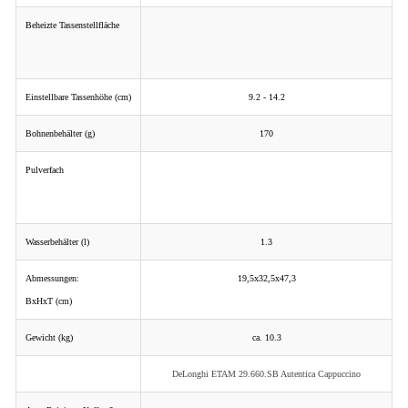
Beheizte Tassenstellfläche
Einstellbare Tassenhöhe (cm)
9.2 - 14.2
Bohnenbehälter (g)
170
Pulverfach
Wasserbehälter (l)
1.3
Abmessungen:
19,5x32,5x47,3
BxHxT (cm)
Gewicht (kg)
ca. 10.3
DeLonghi ETAM 29.660.SB Autentica Cappuccino