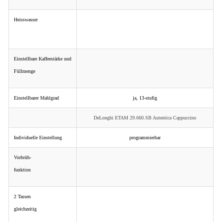
Heisswasser
Einstellbare Kaffeestärke und
Füllmenge
Einstellbarer Mahlgrad
ja, 13-stufig
DeLonghi ETAM 29.660.SB Autentica Cappuccino
Individuelle Einstellung
programmierbar
Vorbrüh-
funktion
2 Tassen
gleichzeitig